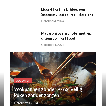
Licor 43 crème brûlée: een
Spaanse draai aan een klassieker
October 14, 2024
Macaroni ovenschotel met kip:
ultiem comfort food
October 14, 2024
ALGEMEEN
Wokpannen zonder PFAS: veilig
koken zonder zorgen
October 29, 2024