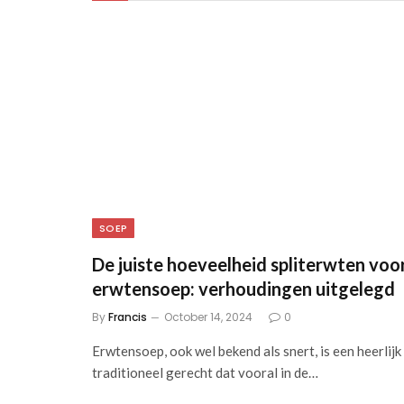
SOEP
De juiste hoeveelheid spliterwten voo
erwtensoep: verhoudingen uitgelegd
By
Francis
October 14, 2024
0
Erwtensoep, ⁤ook wel bekend⁤ als snert, is een heerlijk
traditioneel gerecht dat vooral⁤ in de⁢…