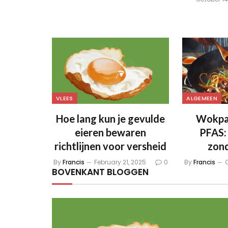
VLEES
ALGEMEEN
Hoe lang kun je gevulde
Wokpa
eieren bewaren
PFAS: 
richtlijnen voor versheid
zon
By
Francis
February 21, 2025
0
By
Francis
O
BOVENKANT BLOGGEN