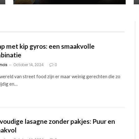
p met kip gyros: een smaakvolle
binatie
ncis
October 14, 2024
0
⁤ wereld‍ van ‍street food zijn er⁤ maar weinig gerechten die zo
ijdig en…
voudige lasagne zonder pakjes: Puur en
akvol