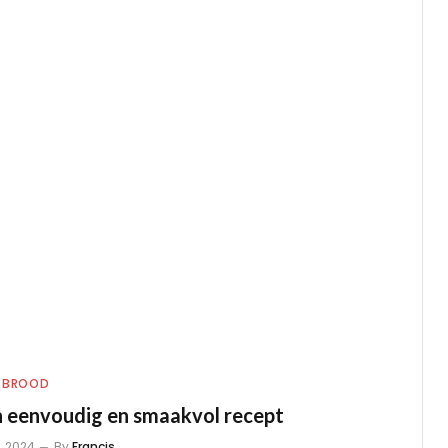
BROOD
n eenvoudig en smaakvol recept
, 2024
By
Francis