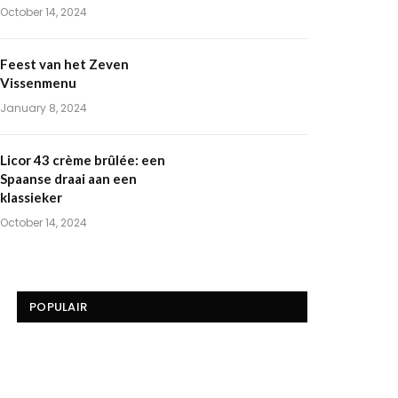
October 14, 2024
Feest van het Zeven
Vissenmenu
January 8, 2024
Licor 43 crème brûlée: een
Spaanse draai aan een
klassieker
October 14, 2024
POPULAIR