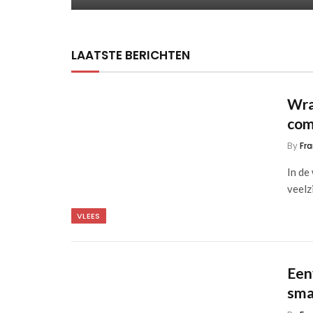
LAATSTE BERICHTEN
Wra
com
By
Fra
In de
veelz
VLEES
Een
sma