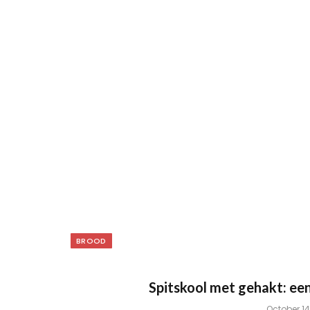
BROOD
Spitskool met gehakt: ee
October 14