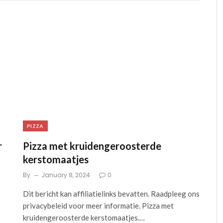
PIZZA
r
Pizza met kruidengeroosterde
kerstomaatjes
By
January 8, 2024
0
Dit bericht kan affiliatielinks bevatten. Raadpleeg ons
privacybeleid voor meer informatie. Pizza met
kruidengeroosterde kerstomaatjes.…